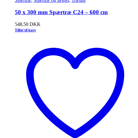
Spærtræ
,
Spærtræ og lægter
,
Trælast
50 x 300 mm Spærtræ C24 – 600 cm
548,50
DKK
Tilføj til kurv