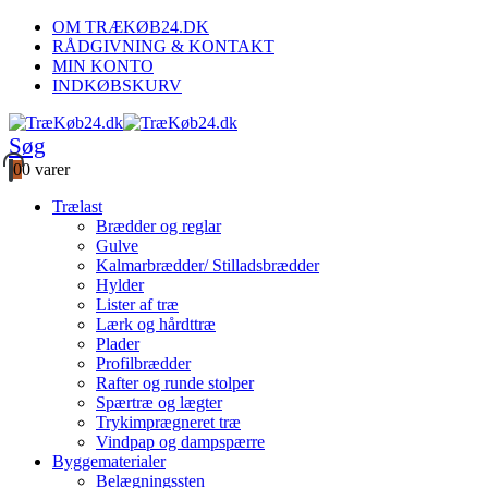
OM TRÆKØB24.DK
RÅDGIVNING & KONTAKT
MIN KONTO
INDKØBSKURV
Søg
0
0 varer
Trælast
Brædder og reglar
Gulve
Kalmarbrædder/ Stilladsbrædder
Hylder
Lister af træ
Lærk og hårdttræ
Plader
Profilbrædder
Rafter og runde stolper
Spærtræ og lægter
Trykimprægneret træ
Vindpap og dampspærre
Byggematerialer
Belægningssten