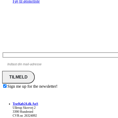
Føj til ønskeliste
Tilmelding til nyhedsbreve fra
TræKøb24.dk
Modtag vores nyhedsbreve, specialtilbud m.m.
Sign me up for the newsletter!
TræKøb24.dk ApS
Ullerup Skovvej 2
3390 Hundested
CVR-nr. 26324092