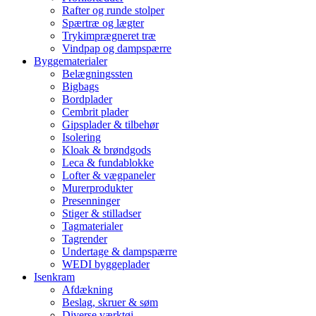
Rafter og runde stolper
Spærtræ og lægter
Trykimprægneret træ
Vindpap og dampspærre
Byggematerialer
Belægningssten
Bigbags
Bordplader
Cembrit plader
Gipsplader & tilbehør
Isolering
Kloak & brøndgods
Leca & fundablokke
Lofter & vægpaneler
Murerprodukter
Presenninger
Stiger & stilladser
Tagmaterialer
Tagrender
Undertage & dampspærre
WEDI byggeplader
Isenkram
Afdækning
Beslag, skruer & søm
Diverse værktøj