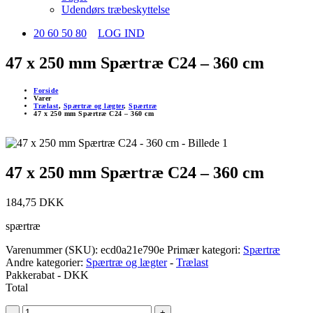
Udendørs træbeskyttelse
20 60 50 80
LOG IND
47 x 250 mm Spærtræ C24 – 360 cm
Forside
Varer
Trælast
,
Spærtræ og lægter
,
Spærtræ
47 x 250 mm Spærtræ C24 – 360 cm
47 x 250 mm Spærtræ C24 – 360 cm
184,75
DKK
spærtræ
Varenummer (SKU):
ecd0a21e790e
Primær kategori:
Spærtræ
Andre kategorier:
Spærtræ og lægter
-
Trælast
Pakkerabat
- DKK
Total
-
+