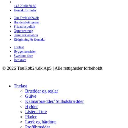
+45 20 60 50 80
Kontaktformular
Om TræKøb24.dk
Handelsbetingelser
Privatlivspolitik
Opret retursag
Opret reklamation
Rådgivning & Kontakt
Trælast
Byggematerialer
Swedoor døre
Isenkram
© 2026 TræKøb24.dk ApS | Alle rettigheder forbeholdt
Trælast
Brædder og reglar
Gulve
Kalmarbrædder/ Stilladsbrædder
Hylder
Lister af træ
Plader
Lærk og hårdttræ
Profilbrædder