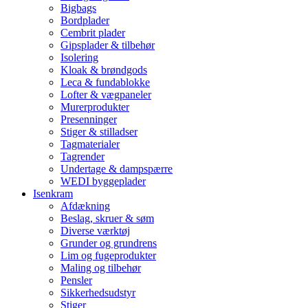
Bigbags
Bordplader
Cembrit plader
Gipsplader & tilbehør
Isolering
Kloak & brøndgods
Leca & fundablokke
Lofter & vægpaneler
Murerprodukter
Presenninger
Stiger & stilladser
Tagmaterialer
Tagrender
Undertage & dampspærre
WEDI byggeplader
Isenkram
Afdækning
Beslag, skruer & søm
Diverse værktøj
Grunder og grundrens
Lim og fugeprodukter
Maling og tilbehør
Pensler
Sikkerhedsudstyr
Stiger