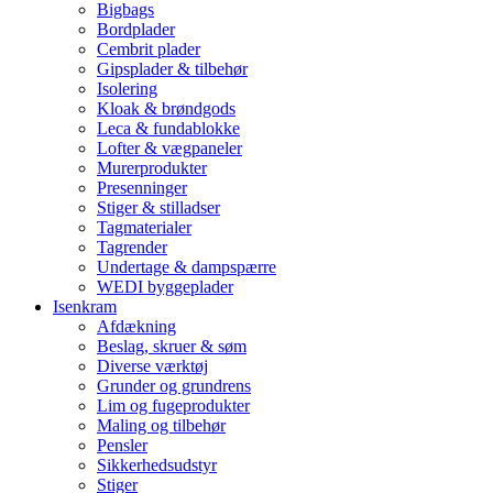
Bigbags
Bordplader
Cembrit plader
Gipsplader & tilbehør
Isolering
Kloak & brøndgods
Leca & fundablokke
Lofter & vægpaneler
Murerprodukter
Presenninger
Stiger & stilladser
Tagmaterialer
Tagrender
Undertage & dampspærre
WEDI byggeplader
Isenkram
Afdækning
Beslag, skruer & søm
Diverse værktøj
Grunder og grundrens
Lim og fugeprodukter
Maling og tilbehør
Pensler
Sikkerhedsudstyr
Stiger