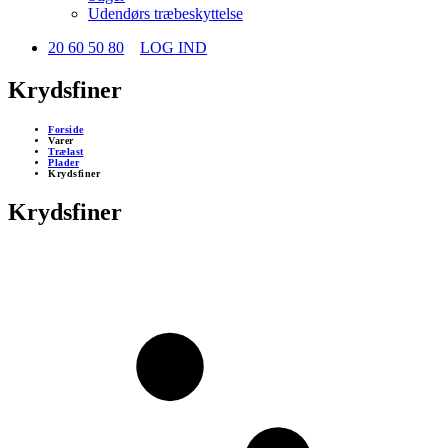
Udendørs træbeskyttelse
20 60 50 80
LOG IND
Krydsfiner
Forside
Varer
Trælast
Plader
Krydsfiner
Krydsfiner