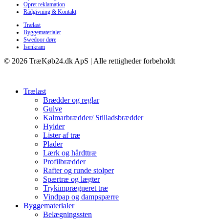
Opret reklamation
Rådgivning & Kontakt
Trælast
Byggematerialer
Swedoor døre
Isenkram
© 2026 TræKøb24.dk ApS | Alle rettigheder forbeholdt
Trælast
Brædder og reglar
Gulve
Kalmarbrædder/ Stilladsbrædder
Hylder
Lister af træ
Plader
Lærk og hårdttræ
Profilbrædder
Rafter og runde stolper
Spærtræ og lægter
Trykimprægneret træ
Vindpap og dampspærre
Byggematerialer
Belægningssten