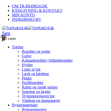
OM TRÆKØB24.DK
RÅDGIVNING & KONTAKT
MIN KONTO
INDKØBSKURV
Søg
0
0 varer
Trælast
Brædder og reglar
Gulve
Kalmarbrædder/ Stilladsbrædder
Hylder
Lister af træ
Lærk og hårdttræ
Plader
Profilbrædder
Rafter og runde stolper
Spærtræ og lægter
Trykimprægneret træ
Vindpap og dampspærre
Byggematerialer
Belægningssten