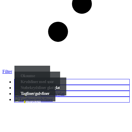
Filter
Okoume
Krydsfiner med spor
6
PRODUKTER
Støbekrydsfiner glat/glat
1
PRODUKTER
Tagfiner/gulvfiner
4
PRODUKTER
7
PRODUKTER
Tilmelding til nyhedsbreve fra
TræKøb24.dk