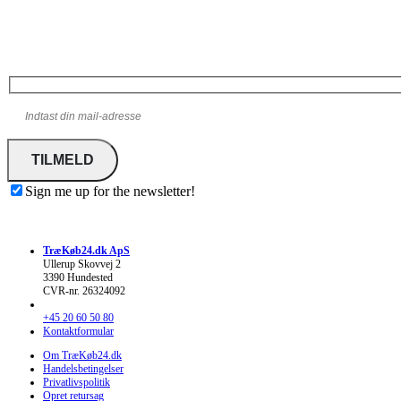
Modtag vores nyhedsbreve, specialtilbud m.m.
Sign me up for the newsletter!
TræKøb24.dk ApS
Ullerup Skovvej 2
3390 Hundested
CVR-nr. 26324092
+45 20 60 50 80
Kontaktformular
Om TræKøb24.dk
Handelsbetingelser
Privatlivspolitik
Opret retursag