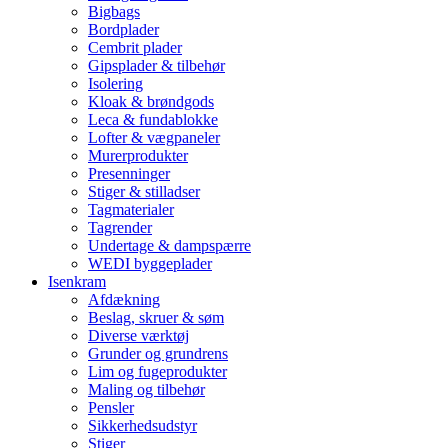
Bigbags
Bordplader
Cembrit plader
Gipsplader & tilbehør
Isolering
Kloak & brøndgods
Leca & fundablokke
Lofter & vægpaneler
Murerprodukter
Presenninger
Stiger & stilladser
Tagmaterialer
Tagrender
Undertage & dampspærre
WEDI byggeplader
Isenkram
Afdækning
Beslag, skruer & søm
Diverse værktøj
Grunder og grundrens
Lim og fugeprodukter
Maling og tilbehør
Pensler
Sikkerhedsudstyr
Stiger