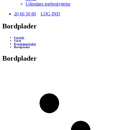
Udendørs træbeskyttelse
20 60 50 80
LOG IND
Bordplader
Forside
Varer
Byggematerialer
Bordplader
Bordplader