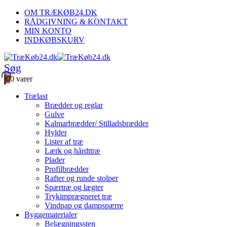
OM TRÆKØB24.DK
RÅDGIVNING & KONTAKT
MIN KONTO
INDKØBSKURV
Søg
0
0 varer
Trælast
Brædder og reglar
Gulve
Kalmarbrædder/ Stilladsbrædder
Hylder
Lister af træ
Lærk og hårdttræ
Plader
Profilbrædder
Rafter og runde stolper
Spærtræ og lægter
Trykimprægneret træ
Vindpap og dampspærre
Byggematerialer
Belægningssten