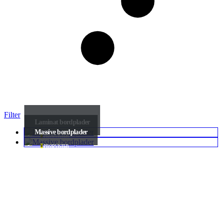
Filter
Laminat bordplader
Massive bordplader
3
PRODUKTER
8
PRODUKTER
Tilmelding til nyhedsbreve fra
TræKøb24.dk
Modtag vores nyhedsbreve, specialtilbud m.m.