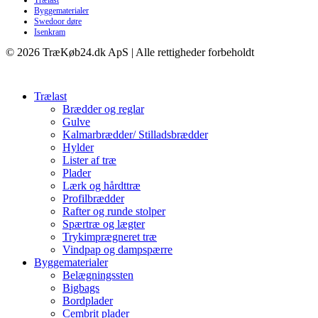
Trælast
Byggematerialer
Swedoor døre
Isenkram
© 2026 TræKøb24.dk ApS | Alle rettigheder forbeholdt
Trælast
Brædder og reglar
Gulve
Kalmarbrædder/ Stilladsbrædder
Hylder
Lister af træ
Plader
Lærk og hårdttræ
Profilbrædder
Rafter og runde stolper
Spærtræ og lægter
Trykimprægneret træ
Vindpap og dampspærre
Byggematerialer
Belægningssten
Bigbags
Bordplader
Cembrit plader