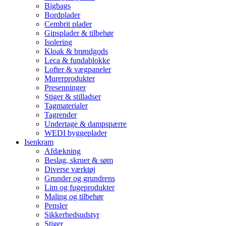
Bigbags
Bordplader
Cembrit plader
Gipsplader & tilbehør
Isolering
Kloak & brøndgods
Leca & fundablokke
Lofter & vægpaneler
Murerprodukter
Presenninger
Stiger & stilladser
Tagmaterialer
Tagrender
Undertage & dampspærre
WEDI byggeplader
Isenkram
Afdækning
Beslag, skruer & søm
Diverse værktøj
Grunder og grundrens
Lim og fugeprodukter
Maling og tilbehør
Pensler
Sikkerhedsudstyr
Stiger