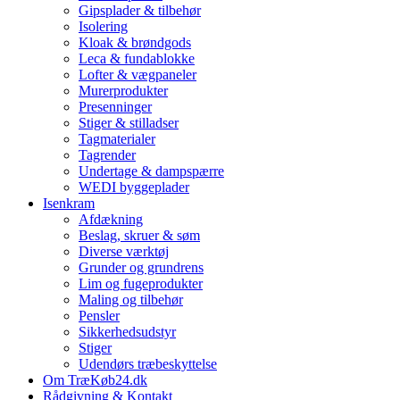
Gipsplader & tilbehør
Isolering
Kloak & brøndgods
Leca & fundablokke
Lofter & vægpaneler
Murerprodukter
Presenninger
Stiger & stilladser
Tagmaterialer
Tagrender
Undertage & dampspærre
WEDI byggeplader
Isenkram
Afdækning
Beslag, skruer & søm
Diverse værktøj
Grunder og grundrens
Lim og fugeprodukter
Maling og tilbehør
Pensler
Sikkerhedsudstyr
Stiger
Udendørs træbeskyttelse
Om TræKøb24.dk
Rådgivning & Kontakt