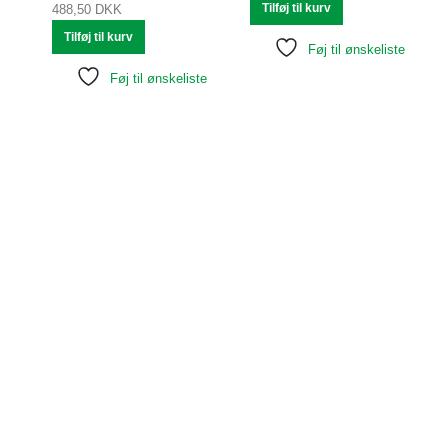
Tilføj til kurv
488,50
DKK
Tilføj til kurv
Føj til ønskeliste
Føj til ønskeliste
Tilmelding til nyhedsbreve fra
TræKøb24.dk
Modtag vores nyhedsbreve, specialtilbud m.m.