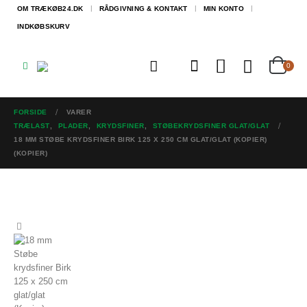
OM TRÆKØB24.DK
RÅDGIVNING & KONTAKT
MIN KONTO
INDKØBSKURV
0
FORSIDE
VARER
TRÆLAST
,
PLADER
,
KRYDSFINER
,
STØBEKRYDSFINER GLAT/GLAT
18 MM STØBE KRYDSFINER BIRK 125 X 250 CM GLAT/GLAT (KOPIER)
(KOPIER)