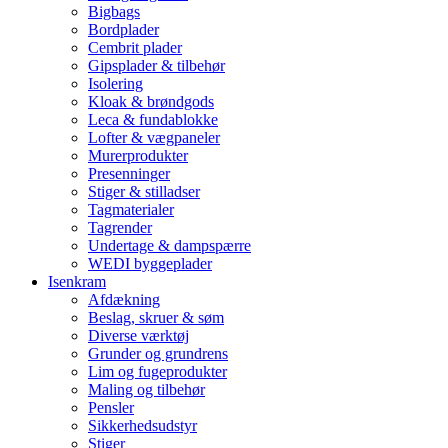
Bigbags
Bordplader
Cembrit plader
Gipsplader & tilbehør
Isolering
Kloak & brøndgods
Leca & fundablokke
Lofter & vægpaneler
Murerprodukter
Presenninger
Stiger & stilladser
Tagmaterialer
Tagrender
Undertage & dampspærre
WEDI byggeplader
Isenkram
Afdækning
Beslag, skruer & søm
Diverse værktøj
Grunder og grundrens
Lim og fugeprodukter
Maling og tilbehør
Pensler
Sikkerhedsudstyr
Stiger