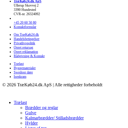
TræKøb24.dk ApS
Ullerup Skovvej 2
3390 Hundested
CVR-nr. 26324092
+45 20 60 50 80
Kontaktformular
Om TræKøb24.dk
Handelsbetingelser
Privatlivspolitik
Opret retursag
Opret reklamation
Rådgivning & Kontakt
Trælast
Byggematerialer
Swedoor døre
Isenkram
© 2026 TræKøb24.dk ApS | Alle rettigheder forbeholdt
Trælast
Brædder og reglar
Gulve
Kalmarbrædder/ Stilladsbrædder
Hylder