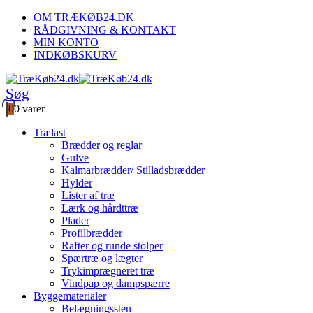
OM TRÆKØB24.DK
RÅDGIVNING & KONTAKT
MIN KONTO
INDKØBSKURV
Søg
0
0 varer
Trælast
Brædder og reglar
Gulve
Kalmarbrædder/ Stilladsbrædder
Hylder
Lister af træ
Lærk og hårdttræ
Plader
Profilbrædder
Rafter og runde stolper
Spærtræ og lægter
Trykimprægneret træ
Vindpap og dampspærre
Byggematerialer
Belægningssten