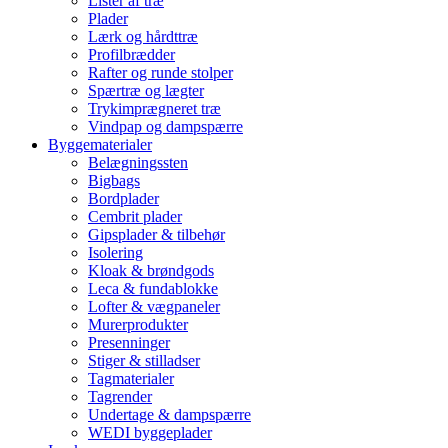
Lister af træ
Plader
Lærk og hårdttræ
Profilbrædder
Rafter og runde stolper
Spærtræ og lægter
Trykimprægneret træ
Vindpap og dampspærre
Byggematerialer
Belægningssten
Bigbags
Bordplader
Cembrit plader
Gipsplader & tilbehør
Isolering
Kloak & brøndgods
Leca & fundablokke
Lofter & vægpaneler
Murerprodukter
Presenninger
Stiger & stilladser
Tagmaterialer
Tagrender
Undertage & dampspærre
WEDI byggeplader