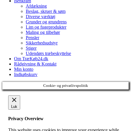
Isenkram
Afdækning
Beslag, skruer & søm
Diverse værktøj
Grunder og grundrens
Lim og fugeprodukter
Maling og tilbehør
Pensler
Sikkerhedsudstyr
Stiger
Udendørs træbeskyttelse
Om TræKøb24.dk
Rådgivning & Kontakt
Min konto
Indkøbskurv
Cookie- og privatlivspolitik
Luk
Privacy Overview
This website uses cookies to improve your experience while