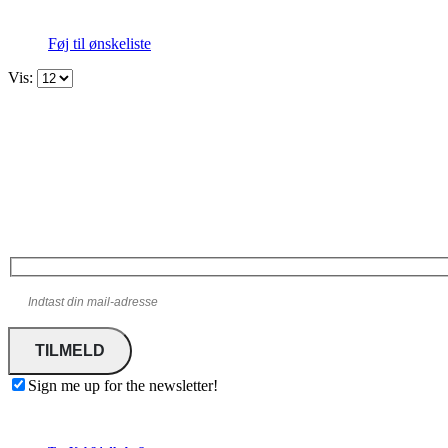
Føj til ønskeliste
Vis:
Tilmelding til nyhedsbreve fra
TræKøb24.dk
Modtag vores nyhedsbreve, specialtilbud m.m.
Sign me up for the newsletter!