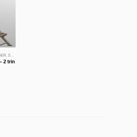
GER
,
STIGER ALU
 2 trin