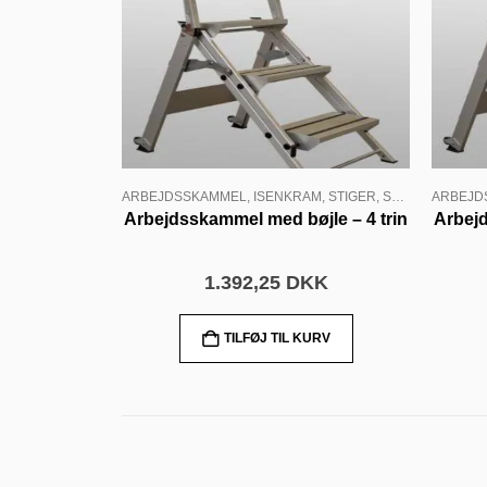
ARBEJDSSKAMMEL
,
ISENKRAM
,
STIGER
,
STIGER ALU
ARBEJD
Arbejdsskammel med bøjle – 4 trin
Arbejd
1.392,25
DKK
TILFØJ TIL KURV