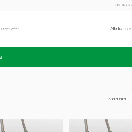
OM TRÆKØ
M
Sortér efter: