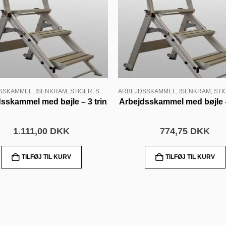
SSKAMMEL
,
ISENKRAM
,
STIGER
,
STIGER ALU
ARBEJDSSKAMMEL
,
ISENKRAM
,
STI
sskammel med bøjle – 3 trin
Arbejdsskammel med bøjle –
1.111,00
DKK
774,75
DKK
TILFØJ TIL KURV
TILFØJ TIL KURV