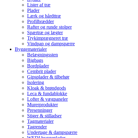
Lister af træ
Plader
Lærk og hårdttræ
Profilbrædder
Rafter og runde stolper
Spærtræ og lægter
Trykimprægneret træ
Vindpap og dampspærre
Byggematerialer
Belægningssten
Bigbags
Bordplader
Cembrit plader
Gipsplader & tilbehør
Isolering
Kloak & brøndgods
Leca & fundablokke
Lofter & vægpaneler
Murerprodukter
Presenninger
Stiger & stilladser
Tagmaterialer
Tagrender
Undertage & dampspærre
WEDI byggeplader