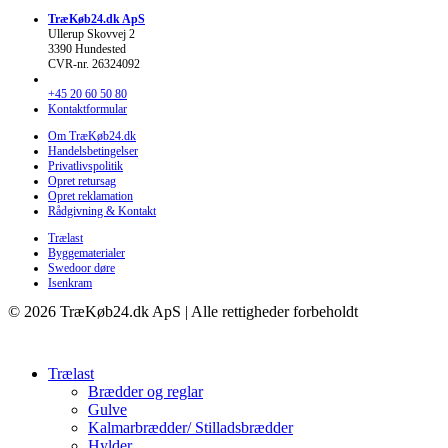
TræKøb24.dk ApS
Ullerup Skovvej 2
3390 Hundested
CVR-nr. 26324092
+45 20 60 50 80
Kontaktformular
Om TræKøb24.dk
Handelsbetingelser
Privatlivspolitik
Opret retursag
Opret reklamation
Rådgivning & Kontakt
Trælast
Byggematerialer
Swedoor døre
Isenkram
© 2026 TræKøb24.dk ApS | Alle rettigheder forbeholdt
Trælast
Brædder og reglar
Gulve
Kalmarbrædder/ Stilladsbrædder
Hylder