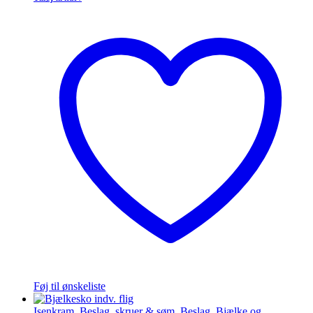
Føj til ønskeliste
Isenkram
,
Beslag, skruer & søm
,
Beslag
,
Bjælke og