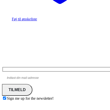
Føj til ønskeliste
Tilmelding til nyhedsbreve fra
TræKøb24.dk
Modtag vores nyhedsbreve, specialtilbud m.m.
Sign me up for the newsletter!