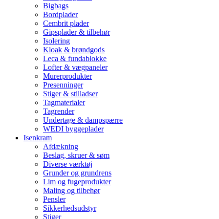
Bigbags
Bordplader
Cembrit plader
Gipsplader & tilbehør
Isolering
Kloak & brøndgods
Leca & fundablokke
Lofter & vægpaneler
Murerprodukter
Presenninger
Stiger & stilladser
Tagmaterialer
Tagrender
Undertage & dampspærre
WEDI byggeplader
Isenkram
Afdækning
Beslag, skruer & søm
Diverse værktøj
Grunder og grundrens
Lim og fugeprodukter
Maling og tilbehør
Pensler
Sikkerhedsudstyr
Stiger