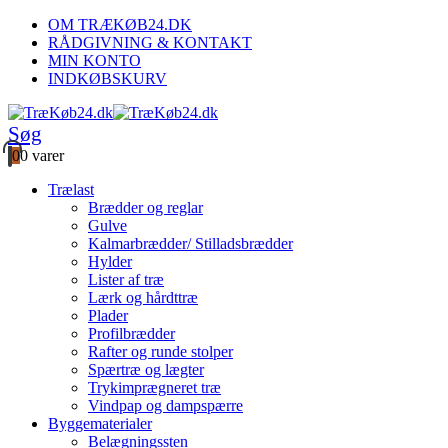
OM TRÆKØB24.DK
RÅDGIVNING & KONTAKT
MIN KONTO
INDKØBSKURV
Søg
0
0 varer
Trælast
Brædder og reglar
Gulve
Kalmarbrædder/ Stilladsbrædder
Hylder
Lister af træ
Lærk og hårdttræ
Plader
Profilbrædder
Rafter og runde stolper
Spærtræ og lægter
Trykimprægneret træ
Vindpap og dampspærre
Byggematerialer
Belægningssten